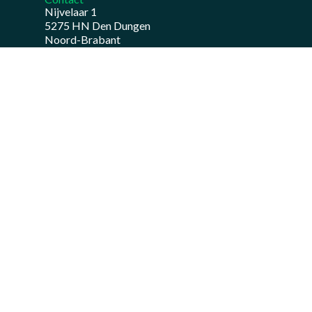
Nijvelaar 1
5275 HN Den Dungen
Noord-Brabant
Wat kunnen wij voor u doen
Railinfra
Rioolrenovatie en- reconstructie
Water- en bodemsanering
Bekijk ook
Onze certificering
C02 prestatieladder
Over ons
WKA
© 2026 VD Boomen.