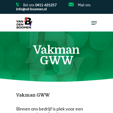
Skip
0411-631257
Bel ons
Mail ons
to
info@vd-boomen.nl
main
Close
content
Menu
Menu
Vakman
GWW
Vakman GWW
Binnen ons bedrijf is plek voor een