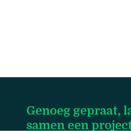
Genoeg gepraat, l
samen een project