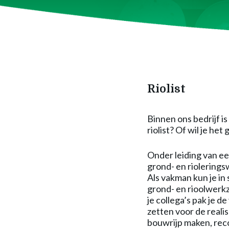
Riolist
Binnen ons bedrijf is
riolist? Of wil je het
Onder leiding van ee
grond- en riolering
Als vakman kun je i
grond- en rioolwerk
je collega’s pak je 
zetten voor de reali
bouwrijp maken, rec