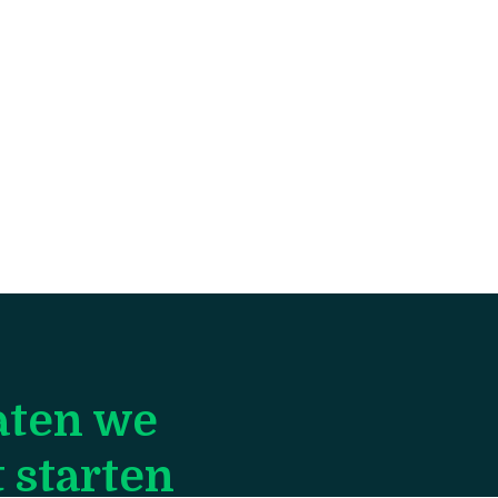
aten we
 starten