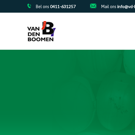
Skip
0411-631257
info@vd-
Bel ons
Mail ons
to
main
content