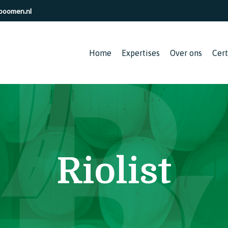
boomen.nl
Home
Expertises
Over ons
Cert
Riolist