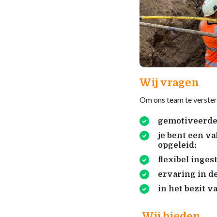
Wij vragen
Om ons team te versterk
gemotiveerde,
je bent een v
opgeleid;
flexibel ingest
ervaring in d
in het bezit v
Wij bieden