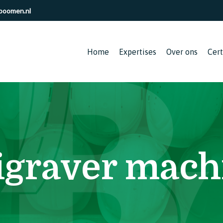
boomen.nl
Home
Expertises
Over ons
Cert
graver mach