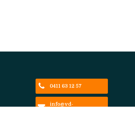
0411 63 12 57
info@vd-
boomen.nl