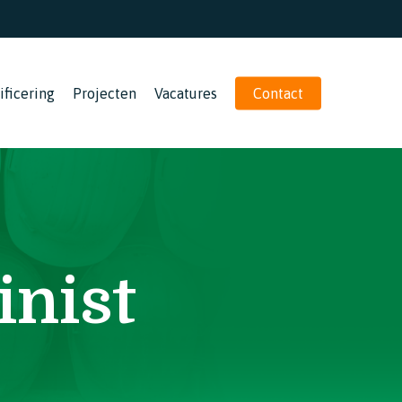
ificering
Projecten
Vacatures
Contact
inist