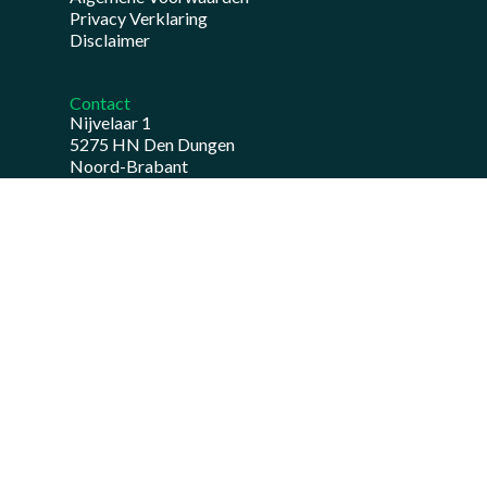
Privacy Verklaring
Disclaimer
Contact
Nijvelaar 1
5275 HN Den Dungen
Noord-Brabant
Wat kunnen wij voor u doen
Railinfra
Rioolrenovatie en- reconstructie
Water- en bodemsanering
Bekijk ook
Onze certificering
C02 prestatieladder
Over ons
WKA