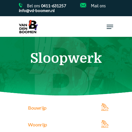
Skip
0411-631257
Bel ons
Mail ons
to
info@vd-boomen.nl
main
Close
content
Menu
Menu
Sloopwerk
Bouwrijp
Woonrijp